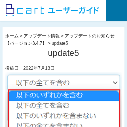
コ
ン
テ
ン
ツ
ホーム
>
アップデート情報
>
アップデートのお知らせ
へ
【バージョン3.4.7】
>
update5
ス
update5
キ
ッ
投稿日：2022年7月13日
プ