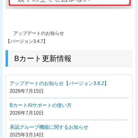
投
過
アップデートのお知らせ
稿
去
【バージョン3.4.7】
ナ
の
ビ
投
Bカート更新情報
ゲ
稿
ー
シ
アップデートのお知らせ【バージョン3.8.2】
ョ
2026年7月15日
ン
BカートAIサポートの使い方
2026年7月10日
承認グループ機能に関するお知らせ
2025年3月14日