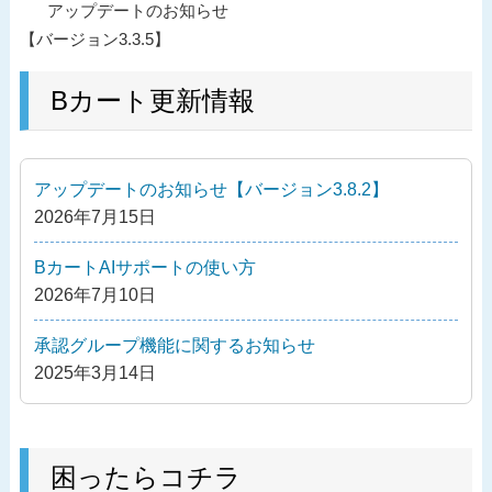
過
アップデートのお知らせ
稿
去
【バージョン3.3.5】
ナ
の
ビ
投
Bカート更新情報
ゲ
稿
ー
シ
アップデートのお知らせ【バージョン3.8.2】
ョ
2026年7月15日
ン
BカートAIサポートの使い方
2026年7月10日
承認グループ機能に関するお知らせ
2025年3月14日
困ったらコチラ