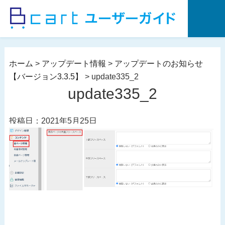
コ
ン
テ
ン
ツ
ホーム
>
アップデート情報
>
アップデートのお知らせ
へ
【バージョン3.3.5】
>
update335_2
ス
update335_2
キ
ッ
投稿日：2021年5月25日
プ
投