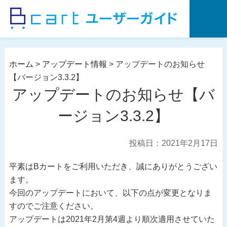
コ
ン
テ
ン
ツ
ホーム
>
アップデート情報
>
アップデートのお知らせ
へ
【バージョン3.3.2】
ス
アップデートのお知らせ【バ
キ
ッ
ージョン3.3.2】
プ
投稿日：2021年2月17日
平素はBカートをご利用いただき、誠にありがとうござい
ます。
今回のアップデートにおいて、以下の点が変更となりま
すのでご注意ください。
アップデートは2021年2月第4週より順次適用させていた