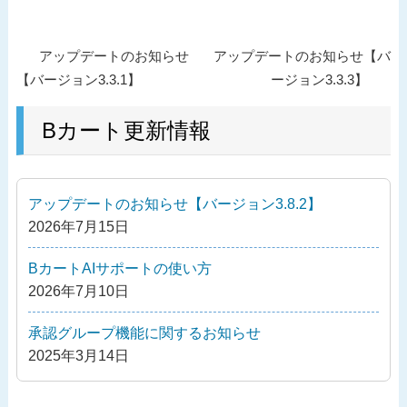
投
過
次
アップデートのお知らせ
アップデートのお知らせ【バ
稿
去
の
【バージョン3.3.1】
ージョン3.3.3】
ナ
の
投
ビ
投
Bカート更新情報
稿
ゲ
稿
ー
シ
アップデートのお知らせ【バージョン3.8.2】
ョ
2026年7月15日
ン
BカートAIサポートの使い方
2026年7月10日
承認グループ機能に関するお知らせ
2025年3月14日