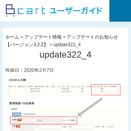
コ
ン
テ
ン
ツ
ホーム
>
アップデート情報
>
アップデートのお知らせ
へ
【バージョン3.2.2】
>
update322_4
ス
update322_4
キ
ッ
投稿日：2020年2月7日
プ