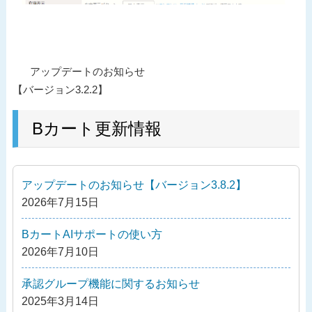
投
過
アップデートのお知らせ
稿
去
【バージョン3.2.2】
ナ
の
ビ
投
Bカート更新情報
ゲ
稿
ー
シ
アップデートのお知らせ【バージョン3.8.2】
ョ
2026年7月15日
ン
BカートAIサポートの使い方
2026年7月10日
承認グループ機能に関するお知らせ
2025年3月14日