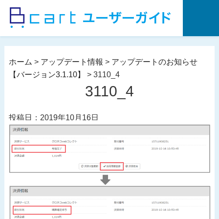
コ
ン
テ
ン
ツ
ホーム
>
アップデート情報
>
アップデートのお知らせ
へ
【バージョン3.1.10】
>
3110_4
ス
3110_4
キ
ッ
投稿日：2019年10月16日
プ