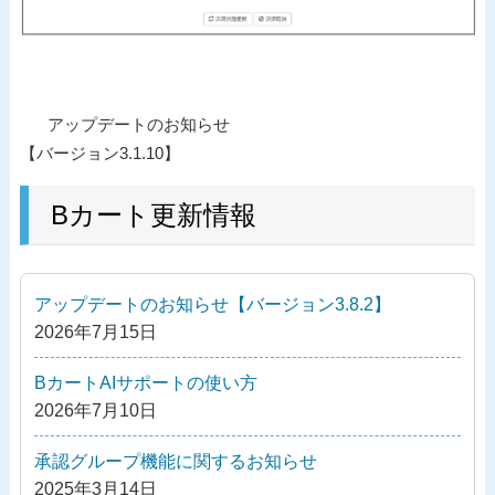
投
過
アップデートのお知らせ
稿
去
【バージョン3.1.10】
ナ
の
ビ
投
Bカート更新情報
ゲ
稿
ー
シ
アップデートのお知らせ【バージョン3.8.2】
ョ
2026年7月15日
ン
BカートAIサポートの使い方
2026年7月10日
承認グループ機能に関するお知らせ
2025年3月14日