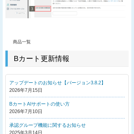
投
過
商品一覧
稿
去
ナ
の
Bカート更新情報
ビ
投
ゲ
稿
ー
アップデートのお知らせ【バージョン3.8.2】
シ
2026年7月15日
ョ
ン
BカートAIサポートの使い方
2026年7月10日
承認グループ機能に関するお知らせ
2025年3月14日