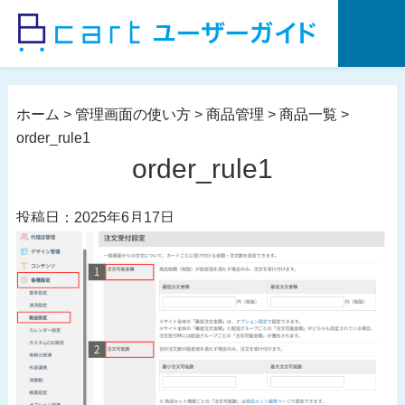
コ
ン
テ
ン
ツ
ホーム
>
管理画面の使い方
>
商品管理
>
商品一覧
>
へ
order_rule1
ス
order_rule1
キ
ッ
投稿日：2025年6月17日
プ