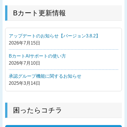
稿
去
ナ
の
Bカート更新情報
ビ
投
ゲ
稿
ー
アップデートのお知らせ【バージョン3.8.2】
シ
2026年7月15日
ョ
ン
BカートAIサポートの使い方
2026年7月10日
承認グループ機能に関するお知らせ
2025年3月14日
困ったらコチラ