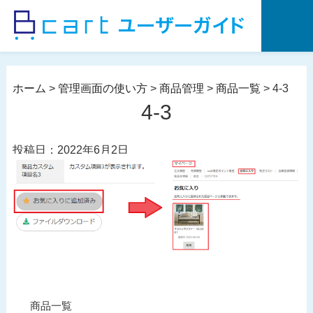
コ
ン
テ
ン
ツ
ホーム
>
管理画面の使い方
>
商品管理
>
商品一覧
>
4-3
へ
4-3
ス
キ
投稿日：2022年6月2日
ッ
プ
投
過
商品一覧