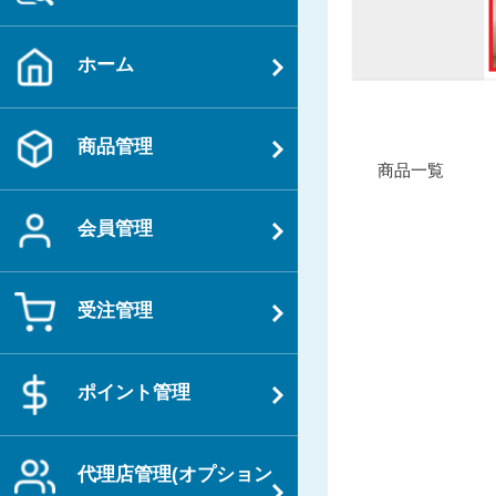
ホーム
商品管理
投
過
商品一覧
稿
去
ナ
の
会員管理
ビ
投
ゲ
稿
ー
受注管理
シ
ョ
ポイント管理
ン
代理店管理(オプション