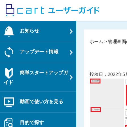
コ
ン
テ
ン
お知らせ
ツ
へ
ホーム
>
管理画面
ス
アップデート情報
キ
ッ
プ
簡単スタートアップガ
投稿日：2022年5
イド
動画で使い方を見る
目的で探す