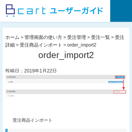
コ
ン
テ
ン
ツ
ホーム
>
管理画面の使い方
>
受注管理
>
受注一覧
>
受注
へ
詳細
>
受注商品インポート
>
order_import2
ス
order_import2
キ
ッ
投稿日：2019年1月22日
プ
投
過
受注商品インポート
稿
去
ナ