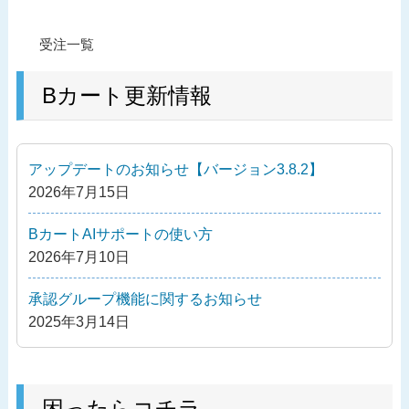
投
過
受注一覧
稿
去
ナ
の
Bカート更新情報
ビ
投
ゲ
稿
ー
アップデートのお知らせ【バージョン3.8.2】
シ
2026年7月15日
ョ
ン
BカートAIサポートの使い方
2026年7月10日
承認グループ機能に関するお知らせ
2025年3月14日
困ったらコチラ