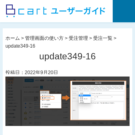
コ
ン
テ
ン
ツ
ホーム
>
管理画面の使い方
>
受注管理
>
受注一覧
>
へ
update349-16
ス
update349-16
キ
ッ
投稿日：2022年9月20日
プ