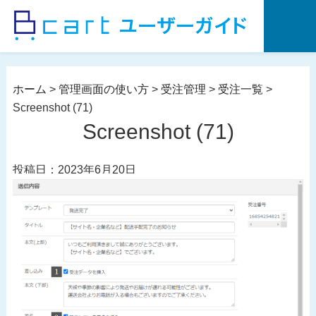
コ
ン
テ
ン
ツ
ホーム
>
管理画面の使い方
>
受注管理
>
受注一覧
>
へ
Screenshot (71)
ス
Screenshot (71)
キ
ッ
投稿日：2023年6月20日
プ