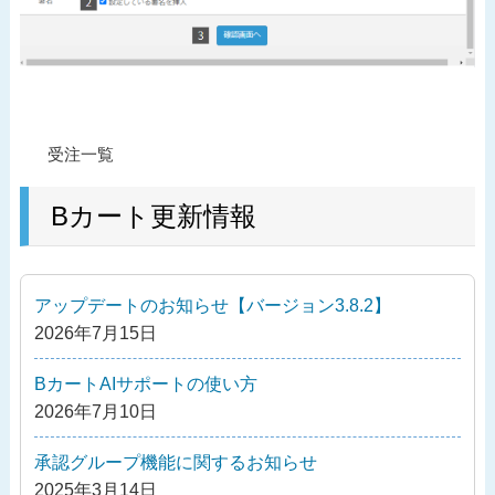
投
過
受注一覧
稿
去
ナ
の
Bカート更新情報
ビ
投
ゲ
稿
ー
アップデートのお知らせ【バージョン3.8.2】
シ
2026年7月15日
ョ
ン
BカートAIサポートの使い方
2026年7月10日
承認グループ機能に関するお知らせ
2025年3月14日