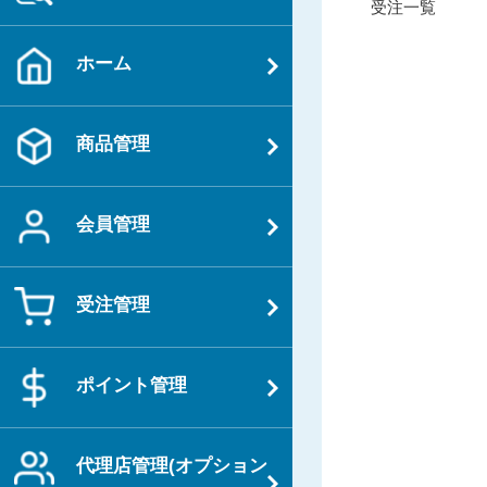
過
受注一覧
稿
去
ナ
の
ホーム
ビ
投
ゲ
稿
ー
商品管理
シ
ョ
会員管理
ン
受注管理
ポイント管理
代理店管理(オプション