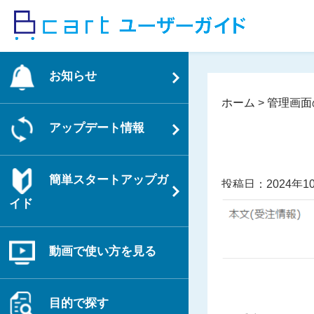
コ
ン
テ
ン
お知らせ
ツ
へ
ホーム
>
管理画面
ス
アップデート情報
キ
ッ
プ
簡単スタートアップガ
投稿日：2024年1
イド
動画で使い方を見る
目的で探す
投