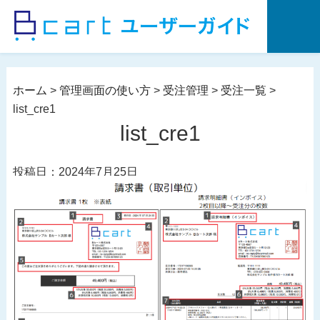
コ
ン
テ
ン
ツ
ホーム
>
管理画面の使い方
>
受注管理
>
受注一覧
>
へ
list_cre1
ス
list_cre1
キ
ッ
投稿日：2024年7月25日
プ