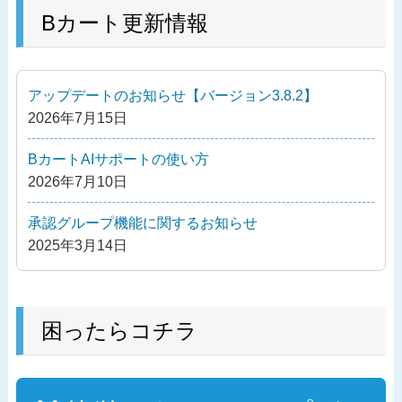
ナ
の
Bカート更新情報
ビ
投
ゲ
稿
ー
アップデートのお知らせ【バージョン3.8.2】
シ
2026年7月15日
ョ
ン
BカートAIサポートの使い方
2026年7月10日
承認グループ機能に関するお知らせ
2025年3月14日
困ったらコチラ