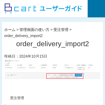
コ
ン
テ
ン
ツ
ホーム
>
管理画面の使い方
>
受注管理
>
へ
order_delivery_import2
ス
order_delivery_import2
キ
ッ
投稿日：2024年10月15日
プ
投
過
受注管理
稿
去