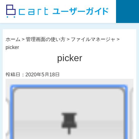
コ
ン
テ
ン
ツ
ホーム
>
管理画面の使い方
>
ファイルマネージャ
>
へ
picker
ス
picker
キ
ッ
投稿日：2020年5月18日
プ