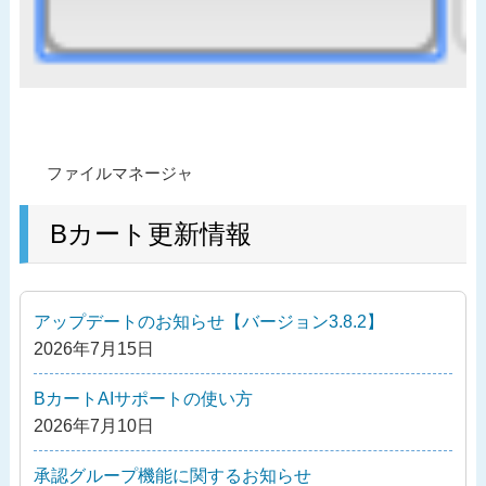
投
過
ファイルマネージャ
稿
去
ナ
の
Bカート更新情報
ビ
投
ゲ
稿
ー
アップデートのお知らせ【バージョン3.8.2】
シ
2026年7月15日
ョ
ン
BカートAIサポートの使い方
2026年7月10日
承認グループ機能に関するお知らせ