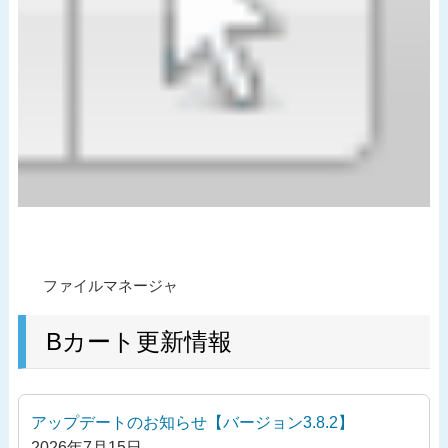
投
過
ファイルマネージャ
稿
去
ナ
の
Bカート更新情報
ビ
投
ゲ
稿
ー
アップデートのお知らせ【バージョン3.8.2】
シ
2026年7月15日