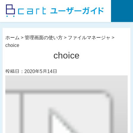
コ
ン
テ
ン
ツ
ホーム
>
管理画面の使い方
>
ファイルマネージャ
>
へ
choice
ス
choice
キ
ッ
投稿日：2020年5月14日
プ