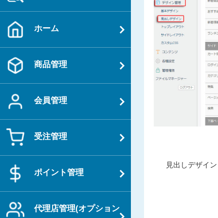
ホーム
商品管理
会員管理
受注管理
投
過
見出しデザイン
稿
ポイント管理
去
ナ
の
ビ
投
代理店管理(オプション
ゲ
稿