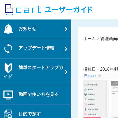
コ
ン
テ
ン
お知らせ
ツ
へ
ホーム
>
管理画面
ス
アップデート情報
キ
ッ
プ
簡単スタートアップガ
投稿日：2018年4
イド
動画で使い方を見る
目的で探す