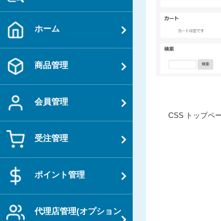
ホーム
商品管理
会員管理
投
過
CSS トップペ
稿
去
ナ
受注管理
の
ビ
投
ゲ
稿
ポイント管理
ー
シ
ョ
代理店管理(オプション
ン