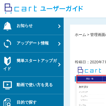
コ
ン
テ
ン
お知らせ
ツ
へ
ホーム
>
管理画面
ス
アップデート情報
キ
ッ
プ
簡単スタートアップガ
投稿日：2020年7
イド
動画で使い方を見る
目的で探す