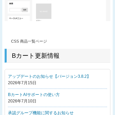
投
過
CSS 商品一覧ページ
稿
去
ナ
の
Bカート更新情報
ビ
投
ゲ
稿
ー
アップデートのお知らせ【バージョン3.8.2】
シ
2026年7月15日
ョ
ン
BカートAIサポートの使い方
2026年7月10日
承認グループ機能に関するお知らせ