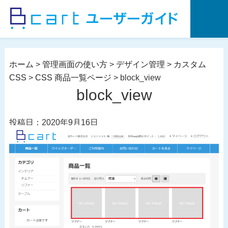
コ
ン
テ
ン
ツ
ホーム
>
管理画面の使い方
>
デザイン管理
>
カスタム
へ
CSS
>
CSS 商品一覧ページ
>
block_view
ス
block_view
キ
ッ
投稿日：2020年9月16日
プ