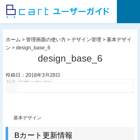
コ
ン
テ
ン
ツ
ホーム
>
管理画面の使い方
>
デザイン管理
>
基本デザイ
へ
ン
>
design_base_6
ス
design_base_6
キ
ッ
投稿日：2018年3月28日
プ
投
過
基本デザイン
稿
去
ナ
の
Bカート更新情報
ビ