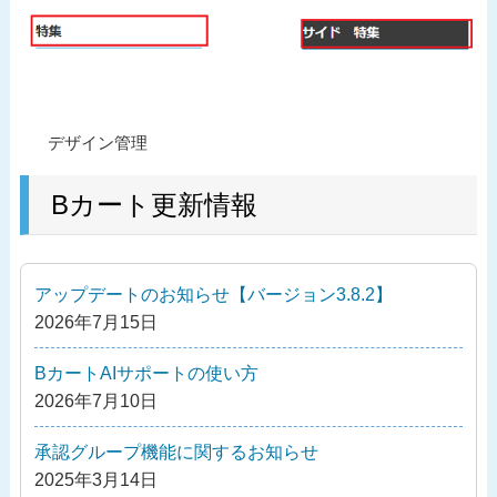
投
過
デザイン管理
稿
去
ナ
の
Bカート更新情報
ビ
投
ゲ
稿
ー
アップデートのお知らせ【バージョン3.8.2】
シ
2026年7月15日
ョ
ン
BカートAIサポートの使い方
2026年7月10日
承認グループ機能に関するお知らせ
2025年3月14日