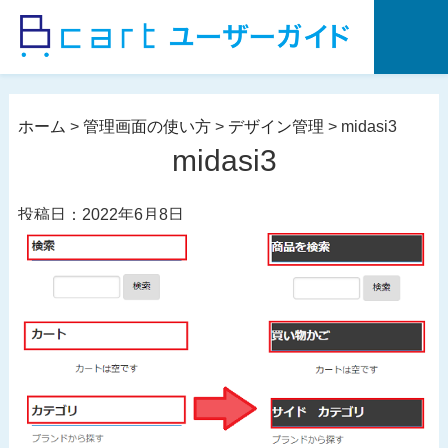
コ
ン
テ
ン
ツ
ホーム
>
管理画面の使い方
>
デザイン管理
>
midasi3
へ
midasi3
ス
キ
投稿日：2022年6月8日
ッ
プ