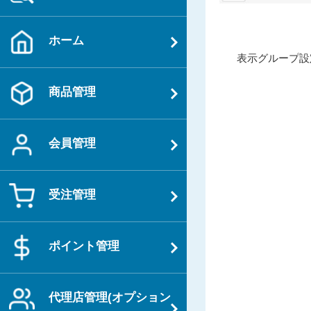
ホーム
投
過
表示グループ設
稿
去
ナ
商品管理
の
ビ
投
ゲ
稿
ー
会員管理
シ
ョ
受注管理
ン
ポイント管理
代理店管理(オプション