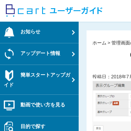
コ
ン
テ
ン
お知らせ
ツ
へ
ホーム
>
管理画面
ス
アップデート情報
キ
ッ
プ
簡単スタートアップガ
投稿日：2018年7
イド
動画で使い方を見る
目的で探す