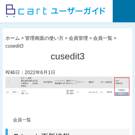
コ
ン
テ
ン
ツ
ホーム
>
管理画面の使い方
>
会員管理
>
会員一覧
>
へ
cusedit3
ス
cusedit3
キ
ッ
投稿日：2022年6月1日
プ
投
過
会員一覧
稿
去
ナ