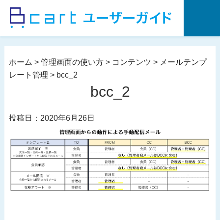
コ
ン
テ
ン
ツ
ホーム
>
管理画面の使い方
>
コンテンツ
>
メールテンプ
へ
レート管理
>
bcc_2
ス
bcc_2
キ
ッ
投稿日：2020年6月26日
プ