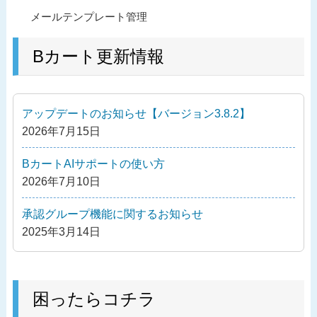
投
過
メールテンプレート管理
稿
去
ナ
の
Bカート更新情報
ビ
投
ゲ
稿
ー
アップデートのお知らせ【バージョン3.8.2】
シ
2026年7月15日
ョ
ン
BカートAIサポートの使い方
2026年7月10日
承認グループ機能に関するお知らせ
2025年3月14日
困ったらコチラ