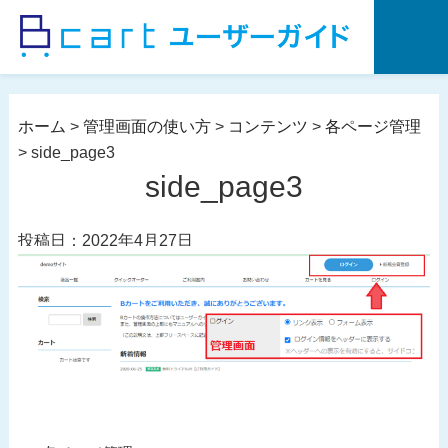
コ
ン
テ
ン
ツ
ホーム
>
管理画面の使い方
>
コンテンツ
>
各ページ管理
へ
>
side_page3
ス
side_page3
キ
ッ
投稿日：2022年4月27日
プ
投