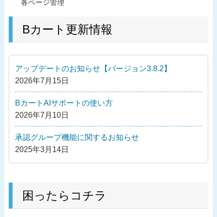
過
各ページ管理
稿
去
ナ
の
Bカート更新情報
ビ
投
ゲ
稿
ー
アップデートのお知らせ【バージョン3.8.2】
シ
2026年7月15日
ョ
ン
BカートAIサポートの使い方
2026年7月10日
承認グループ機能に関するお知らせ
2025年3月14日
困ったらコチラ