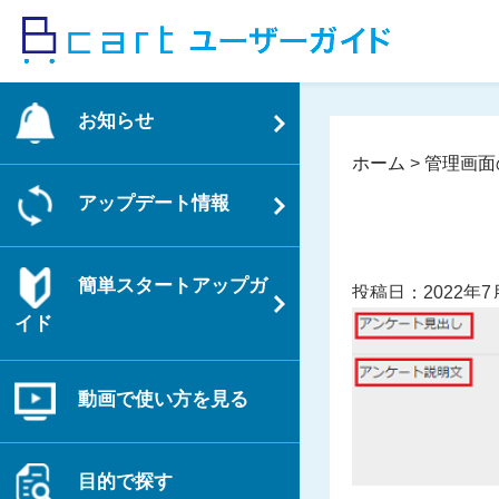
コ
ン
テ
ン
お知らせ
ツ
へ
ホーム
>
管理画面
ス
アップデート情報
キ
ッ
プ
簡単スタートアップガ
投稿日：2022年7
イド
動画で使い方を見る
目的で探す