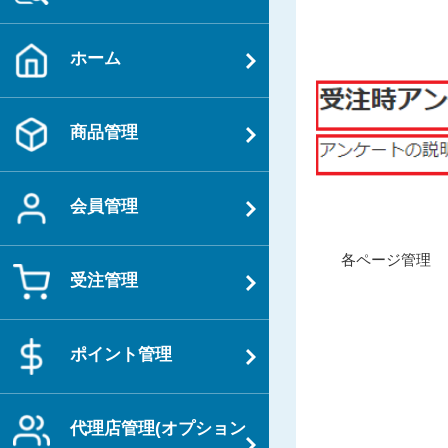
ホーム
商品管理
会員管理
投
過
各ページ管理
稿
受注管理
去
ナ
の
ビ
投
ポイント管理
ゲ
稿
ー
シ
代理店管理(オプション
ョ