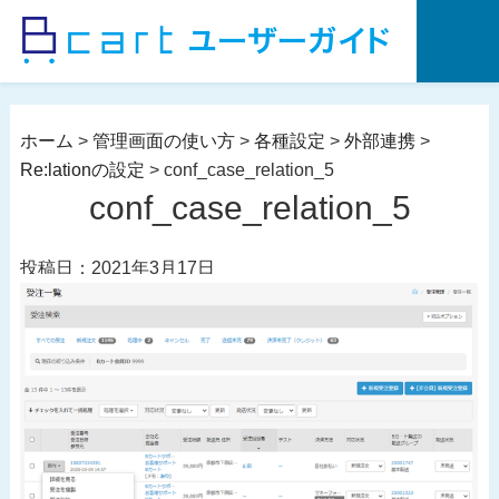
コ
ン
テ
ン
ツ
ホーム
>
管理画面の使い方
>
各種設定
>
外部連携
>
へ
Re:lationの設定
>
conf_case_relation_5
ス
conf_case_relation_5
キ
ッ
投稿日：2021年3月17日
プ