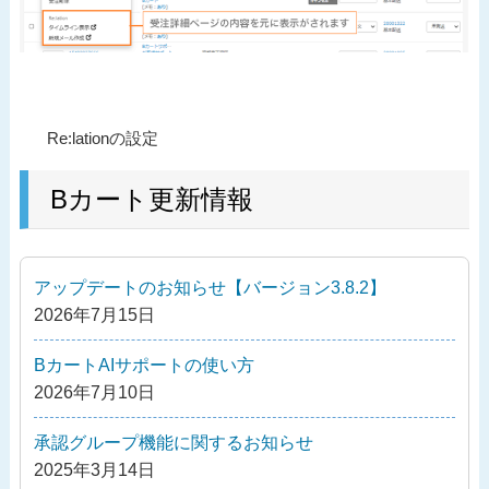
投
過
Re:lationの設定
稿
去
ナ
の
Bカート更新情報
ビ
投
ゲ
稿
ー
アップデートのお知らせ【バージョン3.8.2】
シ
2026年7月15日
ョ
ン
BカートAIサポートの使い方
2026年7月10日
承認グループ機能に関するお知らせ
2025年3月14日