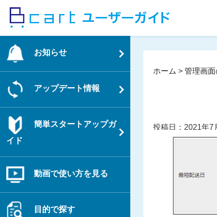
コ
ン
テ
ン
お知らせ
ツ
へ
ホーム
>
管理画面
ス
アップデート情報
キ
ッ
プ
簡単スタートアップガ
投稿日：2021年7
イド
動画で使い方を見る
目的で探す