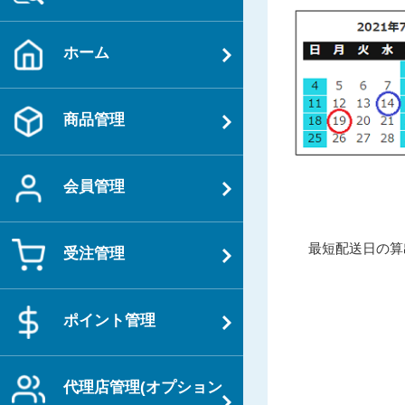
ホーム
商品管理
会員管理
投
過
最短配送日の算
受注管理
稿
去
ナ
の
ビ
投
ポイント管理
ゲ
稿
ー
シ
代理店管理(オプション