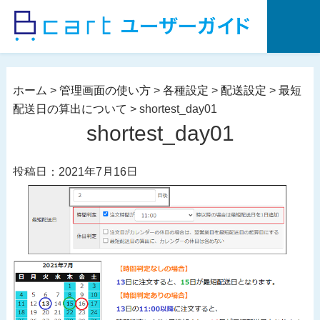
コ
ン
テ
ン
ツ
ホーム
>
管理画面の使い方
>
各種設定
>
配送設定
>
最短
へ
配送日の算出について
>
shortest_day01
ス
shortest_day01
キ
ッ
投稿日：2021年7月16日
プ