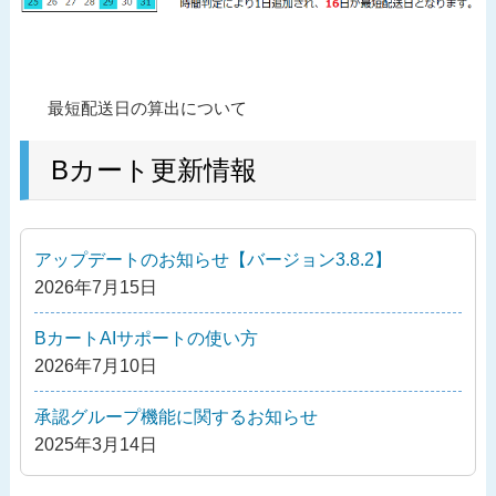
投
過
最短配送日の算出について
稿
去
ナ
の
Bカート更新情報
ビ
投
ゲ
稿
ー
アップデートのお知らせ【バージョン3.8.2】
シ
2026年7月15日
ョ
ン
BカートAIサポートの使い方
2026年7月10日
承認グループ機能に関するお知らせ
2025年3月14日