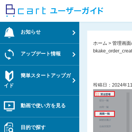
コ
ン
テ
ン
お知らせ
ツ
へ
ホーム
>
管理画面
ス
bkake_order_crea
アップデート情報
キ
ッ
プ
簡単スタートアップガ
投稿日：2024年1
イド
動画で使い方を見る
目的で探す