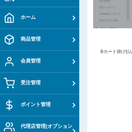
ホーム
商品管理
投
過
Bカート掛け払
稿
去
会員管理
ナ
の
ビ
投
ゲ
稿
受注管理
ー
シ
ョ
ポイント管理
ン
代理店管理(オプション