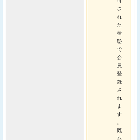
可
さ
れ
た
状
態
で
会
員
登
録
さ
れ
ま
す
。
既
存