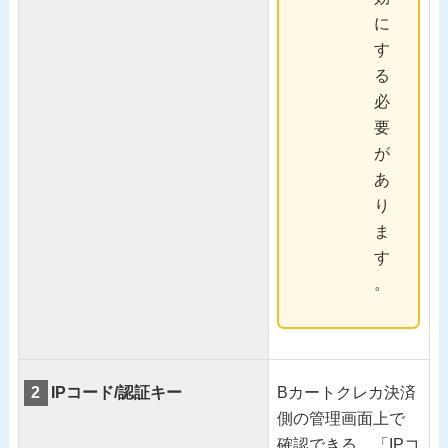
に
す
る
必
要
が
あ
り
ま
す
。
2
IPコード/認証キー
Bカートクレカ決済
側の管理画面上で
確認できる、「IPコ