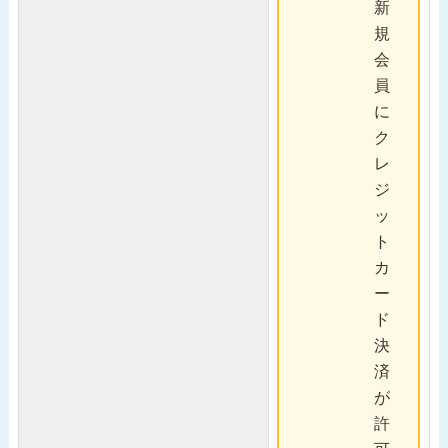
新
規
会
員
に
ク
レ
ジ
ッ
ト
カ
ー
ド
決
済
が
許