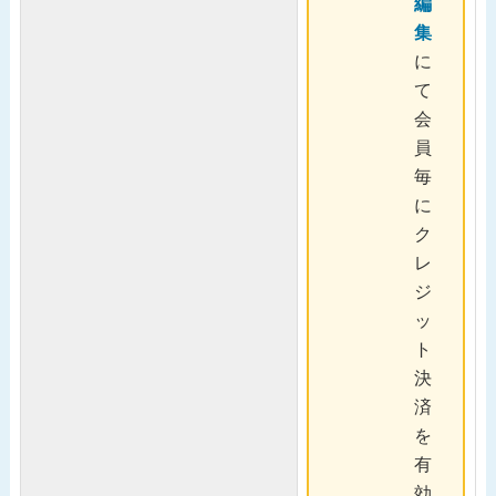
編
集
に
て
会
員
毎
に
ク
レ
ジ
ッ
ト
決
済
を
有
効