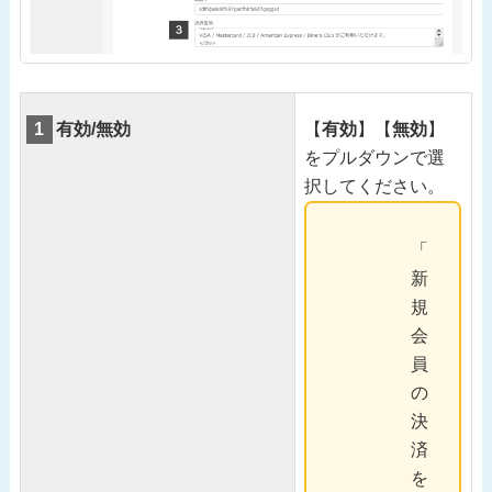
1
有効/無効
【
有効
】【
無効
】
をプルダウンで選
択してください。
「
新
規
会
員
の
決
済
を