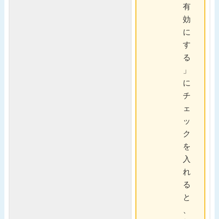
有
効
に
す
る
」
に
チ
ェ
ッ
ク
を
入
れ
る
と
、