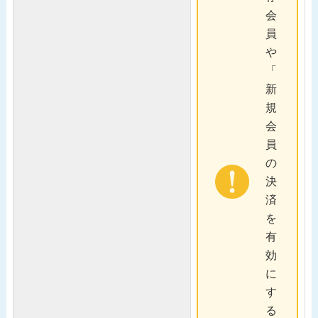
会
員
や
「
新
規
会
員
の
決
済
を
有
効
に
す
る