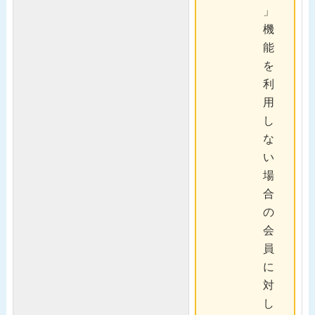
」
機
能
を
利
用
し
な
い
場
合
の
会
員
に
対
し