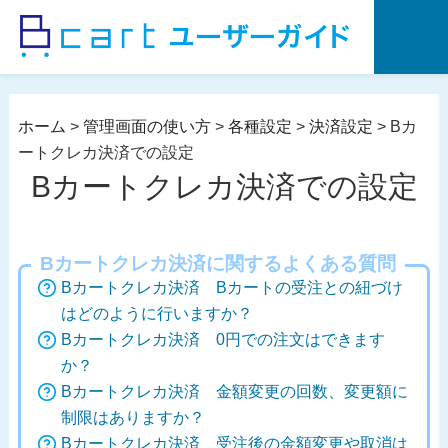
コ
ン
テ
ン
ツ
ホーム
>
管理画面の使い方
>
各種設定
>
決済設定
>
Bカ
へ
ートクレカ決済での設定
ス
Bカートクレカ決済での設定
キ
ッ
プ
Bカートクレカ決済に関するよくある質問
Bカートクレカ決済 Bカートの受注との紐づけ
はどのように行いますか？
Bカートクレカ決済 0円での注文はできます
か？
Bカートクレカ決済 金額変更の回数、変更額に
制限はありますか？
Bカートクレカ決済 受注後の金額変更や取消は