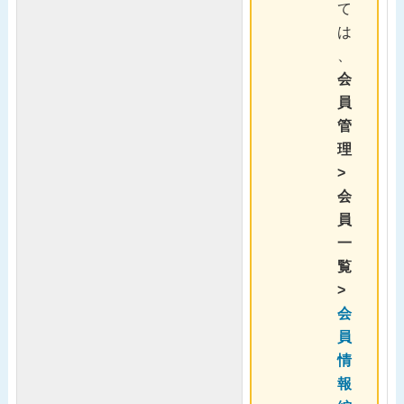
て
は
、
会
員
管
理
>
会
員
一
覧
>
会
員
情
報