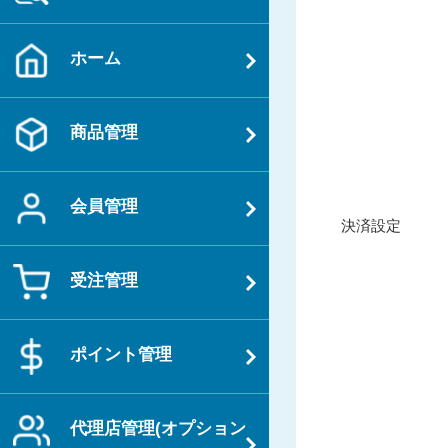
ホーム
商品管理
会員管理
投
過
決済設定
稿
去
ナ
の
受注管理
ビ
投
ゲ
稿
ー
ポイント管理
シ
ョ
代理店管理(オプション
ン