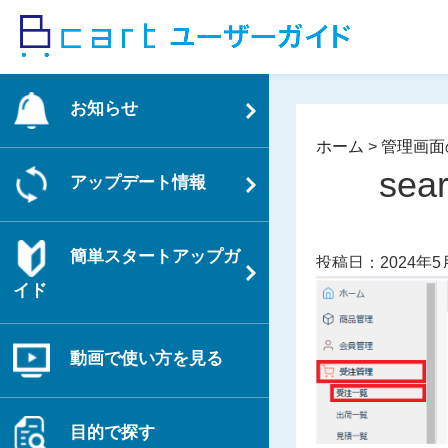
コ
ン
テ
ン
お知らせ
ツ
へ
ホーム
>
管理画面
ス
sea
アップデート情報
キ
ッ
プ
簡単スタートアップガ
投稿日：2024年5
イド
動画で使い方を見る
目的で探す