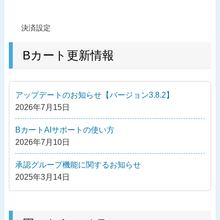
投
過
決済設定
稿
去
ナ
の
Bカート更新情報
ビ
投
ゲ
稿
ー
アップデートのお知らせ【バージョン3.8.2】
シ
2026年7月15日
ョ
ン
BカートAIサポートの使い方
2026年7月10日
承認グループ機能に関するお知らせ
2025年3月14日