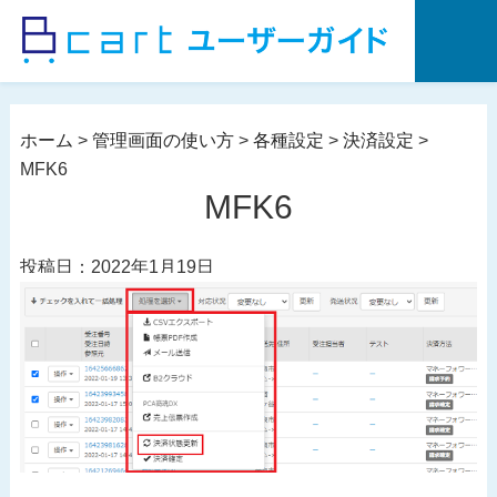
コ
ン
テ
ン
ツ
ホーム
>
管理画面の使い方
>
各種設定
>
決済設定
>
へ
MFK6
ス
MFK6
キ
ッ
投稿日：2022年1月19日
プ