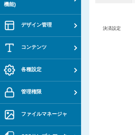
機能)
投
デザイン管理
過
決済設定
稿
去
ナ
の
コンテンツ
ビ
投
ゲ
稿
ー
各種設定
シ
ョ
ン
管理権限
ファイルマネージャ