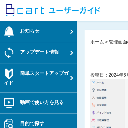
コ
ン
テ
ン
お知らせ
ツ
へ
ホーム
>
管理画面
ス
アップデート情報
キ
ッ
プ
簡単スタートアップガ
投稿日：2024年6
イド
動画で使い方を見る
目的で探す