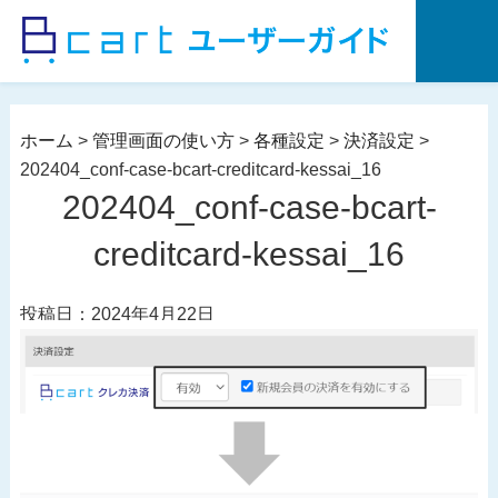
コ
ン
テ
ン
ツ
ホーム
>
管理画面の使い方
>
各種設定
>
決済設定
>
へ
202404_conf-case-bcart-creditcard-kessai_16
ス
202404_conf-case-bcart-
キ
ッ
creditcard-kessai_16
プ
投稿日：2024年4月22日