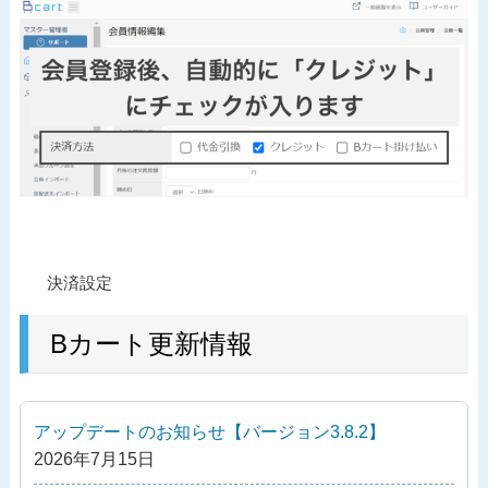
投
過
決済設定
稿
去
ナ
の
Bカート更新情報
ビ
投
ゲ
稿
ー
アップデートのお知らせ【バージョン3.8.2】
シ
2026年7月15日
ョ