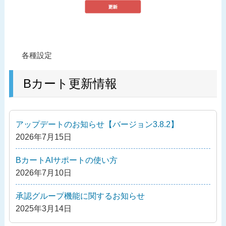
投
過
各種設定
稿
去
ナ
の
Bカート更新情報
ビ
投
ゲ
稿
ー
アップデートのお知らせ【バージョン3.8.2】
シ
2026年7月15日
ョ
ン
BカートAIサポートの使い方
2026年7月10日
承認グループ機能に関するお知らせ
2025年3月14日