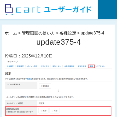
コ
ン
テ
ン
ツ
ホーム
>
管理画面の使い方
>
各種設定
>
update375-4
へ
update375-4
ス
キ
投稿日：2025年12月10日
ッ
プ