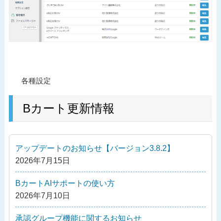
投
過
各種設定
稿
去
ナ
の
Bカート更新情報
ビ
投
ゲ
稿
ー
アップデートのお知らせ【バージョン3.8.2】
シ
2026年7月15日
ョ
ン
BカートAIサポートの使い方
2026年7月10日
承認グループ機能に関するお知らせ