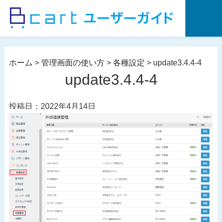
コ
ン
テ
ン
ツ
ホーム
>
管理画面の使い方
>
各種設定
>
update3.4.4-4
へ
update3.4.4-4
ス
キ
投稿日：2022年4月14日
ッ
プ