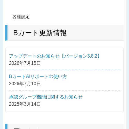
投
過
各種設定
稿
去
ナ
の
Bカート更新情報
ビ
投
ゲ
稿
ー
アップデートのお知らせ【バージョン3.8.2】
シ
2026年7月15日
ョ
ン
BカートAIサポートの使い方
2026年7月10日
承認グループ機能に関するお知らせ
2025年3月14日