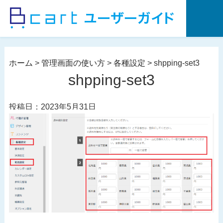
コ
ン
テ
ン
ツ
ホーム
>
管理画面の使い方
>
各種設定
>
shpping-set3
へ
shpping-set3
ス
キ
投稿日：2023年5月31日
ッ
プ