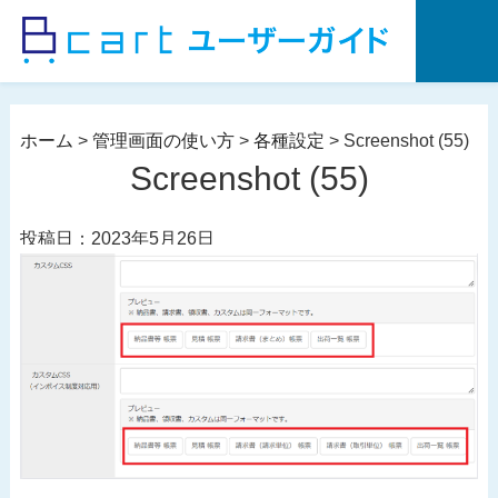
コ
ン
テ
ン
ツ
ホーム
>
管理画面の使い方
>
各種設定
>
Screenshot (55)
へ
Screenshot (55)
ス
キ
投稿日：2023年5月26日
ッ
プ