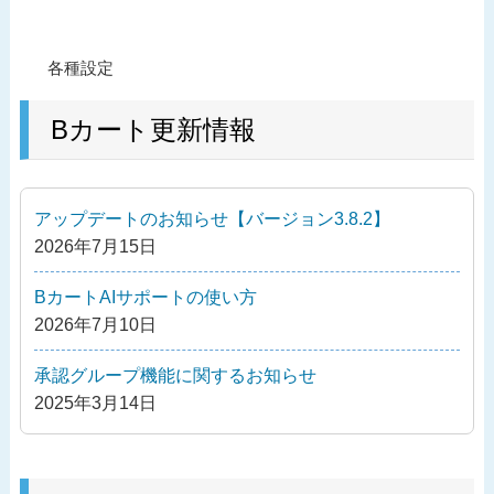
投
過
各種設定
稿
去
ナ
の
Bカート更新情報
ビ
投
ゲ
稿
ー
アップデートのお知らせ【バージョン3.8.2】
シ
2026年7月15日
ョ
ン
BカートAIサポートの使い方
2026年7月10日
承認グループ機能に関するお知らせ
2025年3月14日