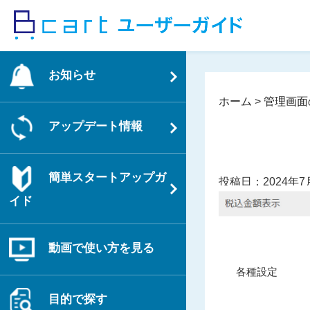
コ
ン
テ
ン
お知らせ
ツ
へ
ホーム
>
管理画面
ス
アップデート情報
キ
ッ
プ
簡単スタートアップガ
投稿日：2024年7
イド
動画で使い方を見る
投
過
各種設定
稿
去
ナ
目的で探す
の