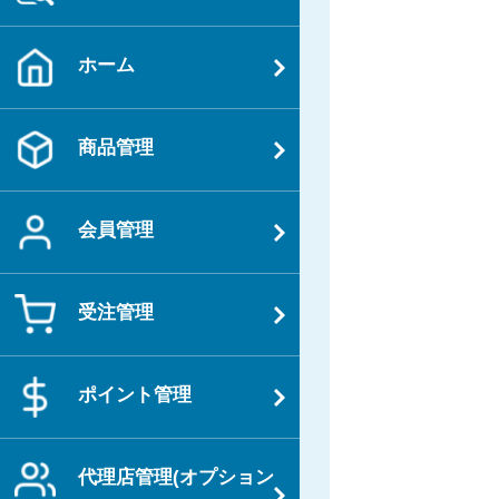
ビ
投
ゲ
稿
ホーム
ー
シ
ョ
商品管理
ン
会員管理
受注管理
ポイント管理
代理店管理(オプション