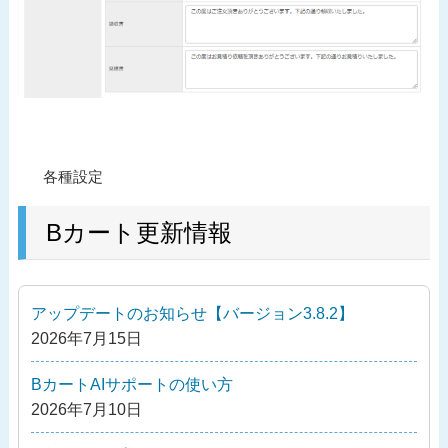
投
過
各種設定
稿
去
ナ
の
Bカート更新情報
ビ
投
ゲ
稿
ー
アップデートのお知らせ【バージョン3.8.2】
シ
2026年7月15日
ョ
ン
BカートAIサポートの使い方
2026年7月10日