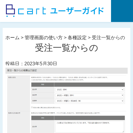
コ
ン
テ
ン
ツ
ホーム
>
管理画面の使い方
>
各種設定
>
受注一覧からの
へ
受注一覧からの
ス
キ
投稿日：2023年5月30日
ッ
プ