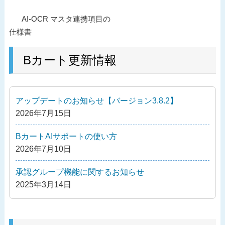
投
過
AI-OCR マスタ連携項目の
稿
去
仕様書
ナ
の
ビ
投
Bカート更新情報
ゲ
稿
ー
シ
アップデートのお知らせ【バージョン3.8.2】
ョ
2026年7月15日
ン
BカートAIサポートの使い方
2026年7月10日
承認グループ機能に関するお知らせ
2025年3月14日