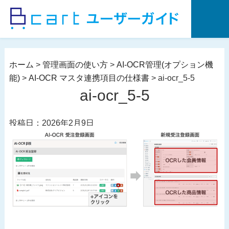
コ
ン
テ
ン
ツ
ホーム
>
管理画面の使い方
>
AI-OCR管理(オプション機
へ
能)
>
AI-OCR マスタ連携項目の仕様書
>
ai-ocr_5-5
ス
ai-ocr_5-5
キ
ッ
投稿日：2026年2月9日
プ