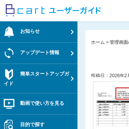
コ
ン
テ
ン
お知らせ
ツ
へ
ホーム
>
管理画面
ス
アップデート情報
キ
ッ
プ
簡単スタートアップガ
投稿日：2026年2
イド
動画で使い方を見る
目的で探す