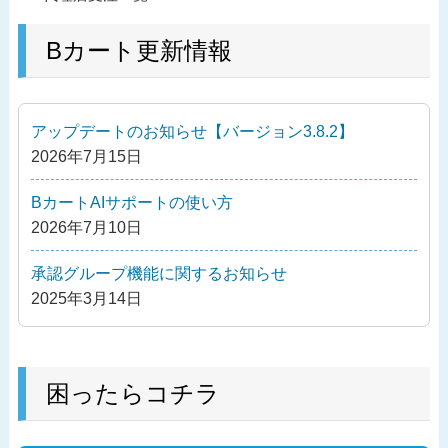
稿
去
ナ
の
Bカート更新情報
ビ
投
ゲ
稿
ー
アップデートのお知らせ【バージョン3.8.2】
シ
2026年7月15日
ョ
ン
BカートAIサポートの使い方
2026年7月10日
承認グループ機能に関するお知らせ
2025年3月14日
困ったらコチラ