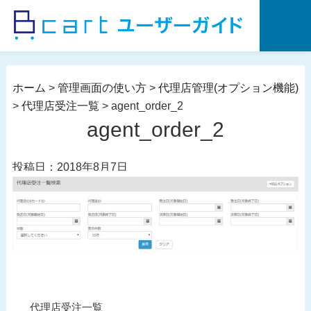
コ
ン
テ
ン
ツ
ホーム
>
管理画面の使い方
>
代理店管理(オプション機能)
へ
>
代理店受注一覧
>
agent_order_2
ス
agent_order_2
キ
ッ
投稿日：2018年8月7日
プ
投
過
代理店受注一覧