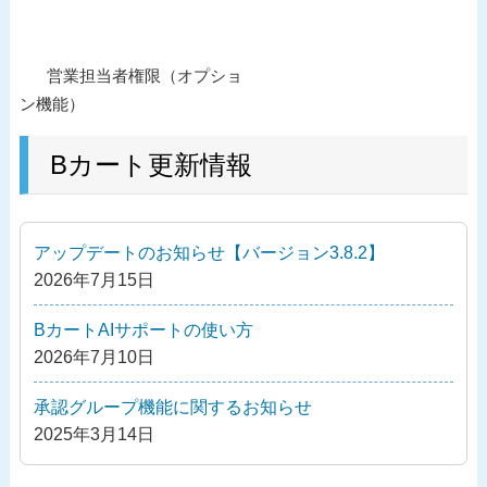
投
過
営業担当者権限（オプショ
稿
去
ン機能）
ナ
の
ビ
投
Bカート更新情報
ゲ
稿
ー
シ
アップデートのお知らせ【バージョン3.8.2】
ョ
2026年7月15日
ン
BカートAIサポートの使い方
2026年7月10日
承認グループ機能に関するお知らせ
2025年3月14日