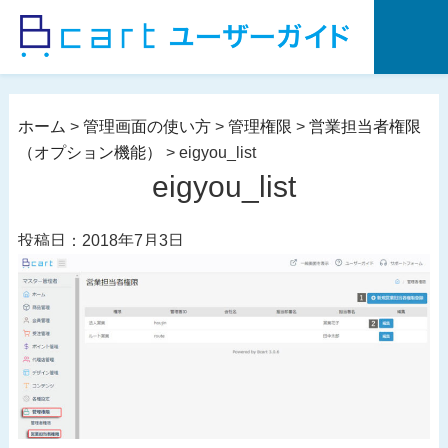
コ
ン
テ
ン
ツ
ホーム
>
管理画面の使い方
>
管理権限
>
営業担当者権限
へ
（オプション機能）
>
eigyou_list
ス
eigyou_list
キ
ッ
投稿日：2018年7月3日
プ