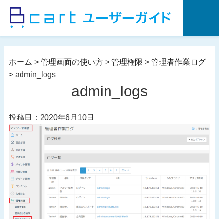
コ
ン
テ
ン
ツ
ホーム
>
管理画面の使い方
>
管理権限
>
管理者作業ログ
へ
>
admin_logs
ス
admin_logs
キ
ッ
投稿日：2020年6月10日
プ