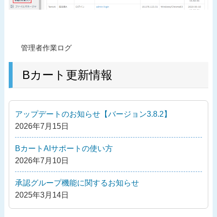
投
過
管理者作業ログ
稿
去
ナ
の
Bカート更新情報
ビ
投
ゲ
稿
ー
アップデートのお知らせ【バージョン3.8.2】
シ
2026年7月15日
ョ
ン
BカートAIサポートの使い方
2026年7月10日
承認グループ機能に関するお知らせ
2025年3月14日