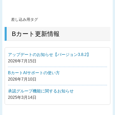
投
過
差し込み用タグ
稿
去
ナ
の
Bカート更新情報
ビ
投
ゲ
稿
ー
アップデートのお知らせ【バージョン3.8.2】
シ
2026年7月15日
ョ
ン
BカートAIサポートの使い方
2026年7月10日
承認グループ機能に関するお知らせ
2025年3月14日