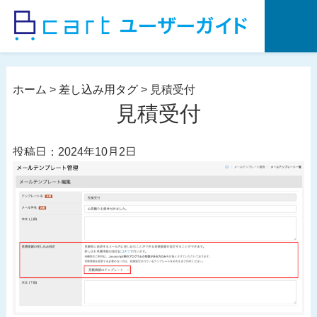
コ
ン
テ
ン
ツ
ホーム
>
差し込み用タグ
>
見積受付
へ
見積受付
ス
キ
投稿日：2024年10月2日
ッ
プ