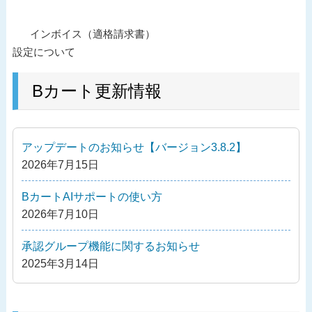
投
過
インボイス（適格請求書）
稿
去
設定について
ナ
の
ビ
投
Bカート更新情報
ゲ
稿
ー
シ
アップデートのお知らせ【バージョン3.8.2】
ョ
2026年7月15日
ン
BカートAIサポートの使い方
2026年7月10日
承認グループ機能に関するお知らせ
2025年3月14日