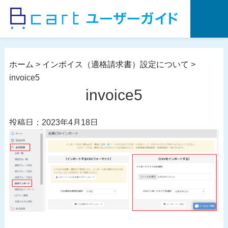
コ
ン
テ
ン
ツ
ホーム
>
インボイス（適格請求書）設定について
>
へ
invoice5
ス
invoice5
キ
ッ
投稿日：2023年4月18日
プ