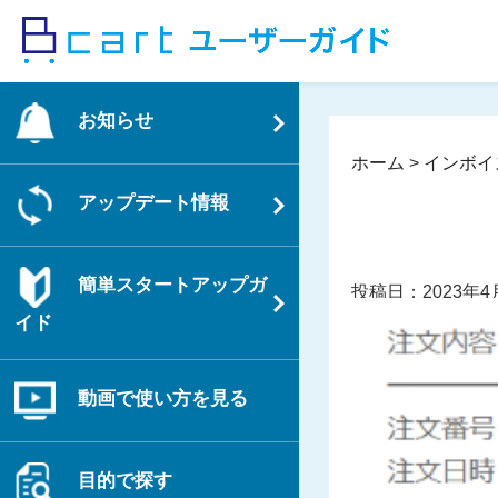
コ
ン
テ
ン
お知らせ
ツ
へ
ホーム
>
インボイ
ス
アップデート情報
キ
ッ
プ
簡単スタートアップガ
投稿日：2023年4
イド
動画で使い方を見る
目的で探す