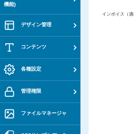
機能)
投
過
インボイス（適
稿
去
デザイン管理
ナ
の
ビ
投
ゲ
稿
コンテンツ
ー
シ
ョ
各種設定
ン
管理権限
ファイルマネージャ