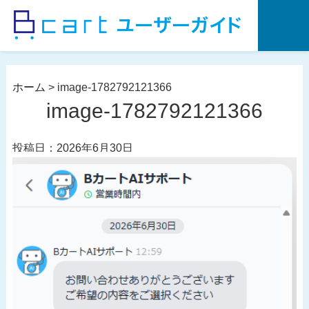
コ
ン
テ
ン
ツ
ホーム
>
image-1782792121366
へ
image-1782792121366
ス
キ
投稿日：2026年6月30日
ッ
プ