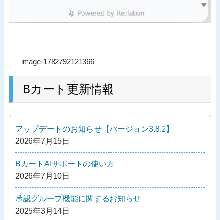
投
過
image-1782792121366
稿
去
ナ
の
Bカート更新情報
ビ
投
ゲ
稿
ー
アップデートのお知らせ【バージョン3.8.2】
シ
2026年7月15日
ョ
ン
BカートAIサポートの使い方
2026年7月10日
承認グループ機能に関するお知らせ
2025年3月14日